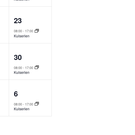
v
n
m
e
g
a
1
23
n
,
n
e
08:00
-
17:00
e
Kulserien
g
v
m
,
e
a
1
30
n
n
e
08:00
-
17:00
e
Kulserien
g
v
m
,
e
a
1
6
n
n
e
08:00
-
17:00
e
Kulserien
g
v
m
,
e
a
n