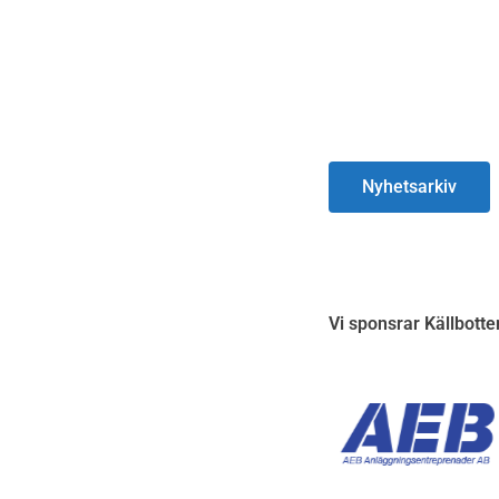
Nyhetsarkiv
Vi sponsrar Källbotte
S
h
o
w
i