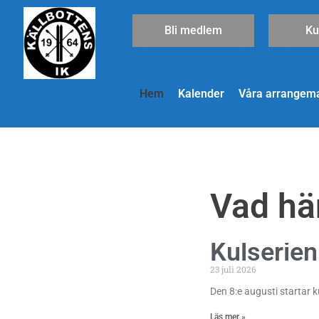
Hoppa
till
Bli medlem
Ku
innehåll
Hem
Kalender
Våra arrangem
Vad hä
Kulserien
23 juli 2026
Den 8:e augusti startar 
Läs mer »