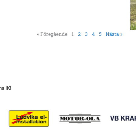
« Föregående
1
2
3
4
5
Nästa »
ns IK!