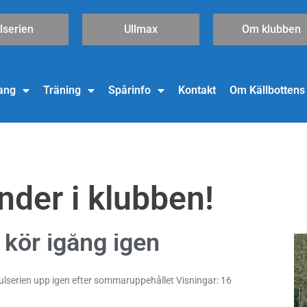
lserien
Ullmax
Om klubben
ang
Träning
Spårinfo
Kontakt
Om Källbottens
nder i klubben!
 kör igång igen
S
S
S
S
S
i
i
i
i
i
d
d
d
d
d
kulserien upp igen efter sommaruppehållet Visningar: 16
a
a
a
a
a