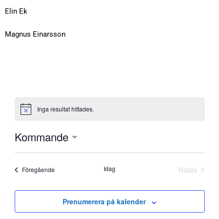
Elin Ek
Magnus Einarsson
Inga resultat hittades.
Kommande
V
ä
Idag
Nästa
Evenemang
Föregående
l
Evenema
j
d
Prenumerera på kalender
a