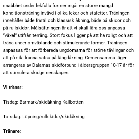
snabbhet under lekfulla former ingår en större mängd
o
konditionsträning invävd i olika lekar och stafetter. Träningen
k
innehåller både fristil och klassisk åkning, både på skidor och
på rullskidor. Målsättningen är att vi skall lära oss anpassa
”växel” utifrån terräng. Stort fokus ligger på att ha roligt och att
träna under omväxlande och stimulerande former. Träningen
anpassas för att förbereda ungdomarna för större tävlingar och
att på sikt kunna satsa på längdåkning. Gemensamma läger
arrangeras av Dalarnas skidförbund i åldersgruppen 10-17 år för
att stimulera skidgemenskapen.
Vi tränar:
Tisdag: Barmark/skidåkning Källbotten
Torsdag: Löpning/rullskidor/skidåkning
Tränare: