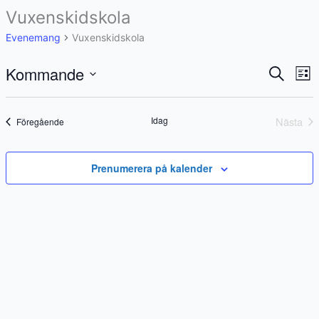
o
Vuxenskidskola
k
Evenemang
Vuxenskidskola
Kommande
Eveneman
Ev
Sök
List
Search
vyn
Välj
and
datum.
Idag
Nästa
Evenemang
Föregående
Views
Evene
Navigation
Prenumerera på kalender