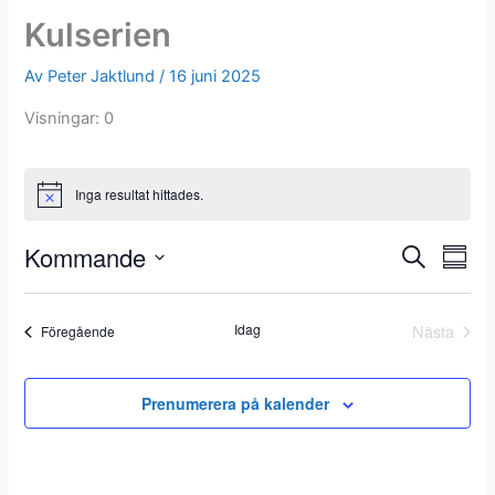
o
Kulserien
k
Av
Peter Jaktlund
/
16 juni 2025
Visningar: 0
Inga resultat hittades.
Kommande
E
E
S
S
ö
v
v
V
a
k
e
e
m
ä
Idag
Nästa
Evenemang
Föregående
m
n
n
l
Evenem
a
e
e
j
n
m
m
d
f
Prenumerera på kalender
a
a
a
a
n
n
t
t
t
g
g
u
n
S
v