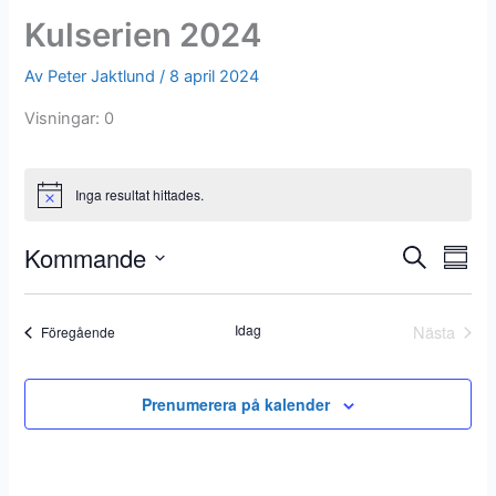
o
Kulserien 2024
k
Av
Peter Jaktlund
/
8 april 2024
Visningar: 0
Inga resultat hittades.
Kommande
E
E
S
S
ö
v
v
V
a
k
e
e
m
ä
Idag
Nästa
Evenemang
Föregående
m
n
n
l
Evenem
a
e
e
j
n
m
m
d
f
Prenumerera på kalender
a
a
a
a
n
n
t
t
t
g
g
u
n
S
v