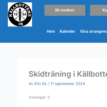
Hoppa
till
Bli medlem
Ku
innehåll
Hem
Kalender
Våra arrangem
Skidträning i Källbot
Av
Elin Ek
/
11 september 2024
Visningar: 0