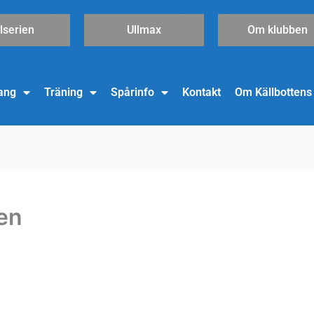
lserien
Ullmax
Om klubben
ang
Träning
Spårinfo
Kontakt
Om Källbottens
ten