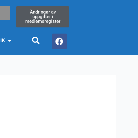
Ändringar av
uppgifter i
medlemsregister
F
 IK
a
c
e
b
o
o
k